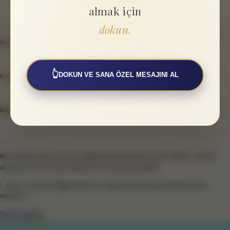
almak için
dokun.
İsim
*
👆
DOKUN VE SANA ÖZEL MESAJINI AL
E-posta
*
İnternet sitesi
Bir dahaki sefere yorum yaptığımda kullanılmak üzere adımı, e-posta
adresimi ve web site adresimi bu tarayıcıya kaydet.
Size e-mail ile bilgilendirme ve takip amaçlı mesaj atmamızı ister
misiniz? *