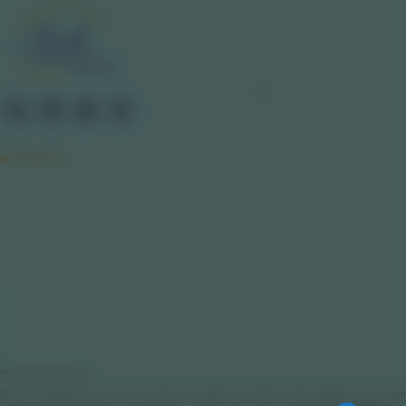
SAYFALAR
Hakkımızda
Gizlilik Politikası
Kullanıcı Sözleşmesi
Mesafeli Satış Sözleşmesi
Yasal Bilgilendirme
Bu web sitesinde sunulan tüm çalışmalar; bireysel farkındalık, enerji dengesi ve spiritüel