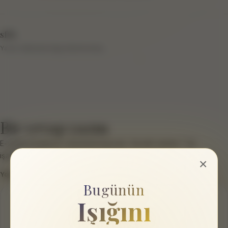
sftb
Yazar hakkında bilgi eklenmemiş.
Bir cevap yazın
E-posta hesabınız yayımlanmayacak.
Gerekli alanlar
*
ile
işaretlenmişlerdir
×
Yorum
*
Bugünün
Işığını