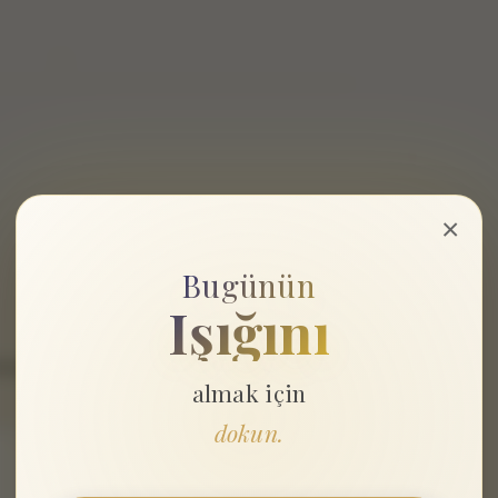
×
Bugünün
Işığını
mişlerdir
almak için
dokun.