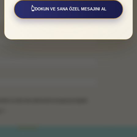
👆
DOKUN VE SANA ÖZEL MESAJINI AL
simi ve web site adresimi bu tarayıcıya kaydet.
z? *
SAYFALAR
Hakkımızda