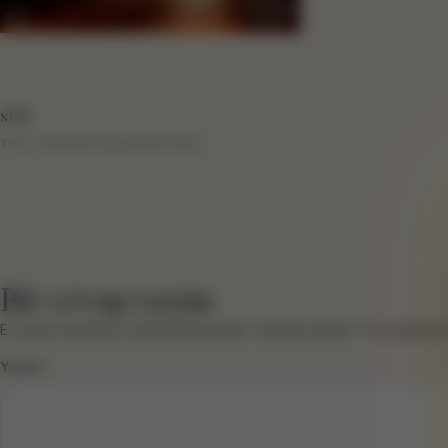
sftb
Yazar hakkında bilgi eklenmemiş.
Bir cevap yazın
E-posta hesabınız yayımlanmayacak.
Gerekli alanlar
*
ile işaretlen
Yorum
*