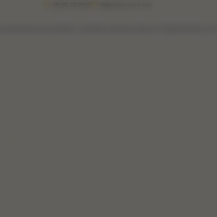
+90 531 210 59 44
info@isiksarsinsizi.com
HAKKIMIZDA
HIZMETLERIMIZ
ÜRÜNLER
İLETIŞIM
GIRIŞ/ÜY