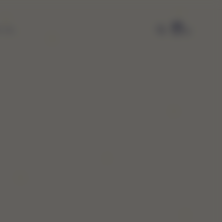
E OL
0