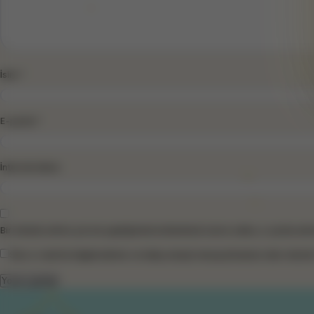
İsim
*
E-posta
*
İnternet sitesi
Bir dahaki sefere yorum yaptığımda kullanılmak üzere adımı, e-posta adre
Size e-mail ile bilgilendirme ve takip amaçlı mesaj atmamızı ister misini