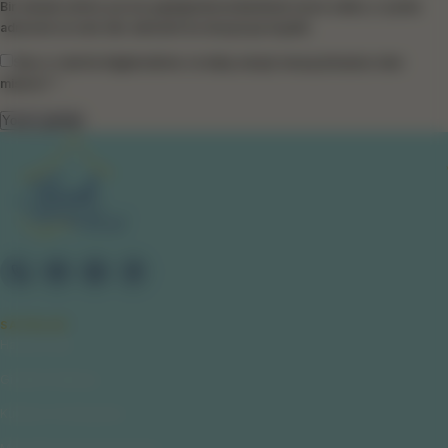
Bir dahaki sefere yorum yaptığımda kullanılmak üzere adımı, e-posta
adresimi ve web site adresimi bu tarayıcıya kaydet.
Size e-mail ile bilgilendirme ve takip amaçlı mesaj atmamızı ister
misiniz? *
SAYFALAR
Hakkımızda
Gizlilik Politikası
Kullanıcı Sözleşmesi