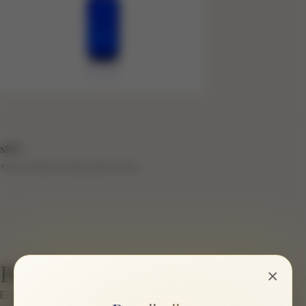
sftb
Yazar hakkında bilgi eklenmemiş.
Bir cevap yazın
×
E-posta hesabınız yayımlanmayacak.
Gerekli alanlar
*
ile