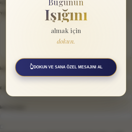
Bugünün
işaretlenmişlerdir
Işığını
Yorum
*
almak için
dokun.
👆
DOKUN VE SANA ÖZEL MESAJINI AL
İsim
*
E-posta
*
İnternet sitesi