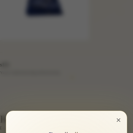
sftb
Yazar hakkında bilgi eklenmemiş.
Bir cevap yazın
×
E-posta hesabınız yayımlanmayacak.
Gerekli alanlar
*
ile