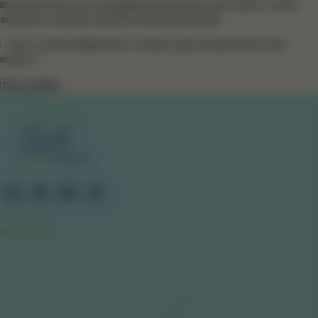
Bir dahaki sefere yorum yaptığımda kullanılmak üzere adımı, e-posta
adresimi ve web site adresimi bu tarayıcıya kaydet.
Size e-mail ile bilgilendirme ve takip amaçlı mesaj atmamızı ister
misiniz? *
SAYFALAR
Hakkımızda
Gizlilik Politikası
Kullanıcı Sözleşmesi