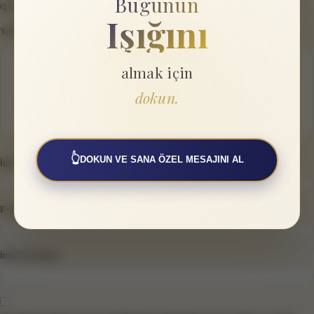
Bugünün
işaretlenmişlerdir
Işığını
Yorum
*
almak için
dokun.
👆
DOKUN VE SANA ÖZEL MESAJINI AL
İsim
*
E-posta
*
İnternet sitesi