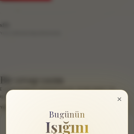
sftb
Yazar hakkında bilgi eklenmemiş.
Bir cevap yazın
E-posta hesabınız yayımlanmayacak.
Gerekli alanlar
*
ile
işaretlenmişlerdir
×
Yorum
*
Bugünün
Işığını