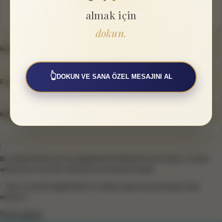
almak için
dokun.
İsim
*
👆
DOKUN VE SANA ÖZEL MESAJINI AL
E-posta
*
İnternet sitesi
Bir dahaki sefere yorum yaptığımda kullanılmak üzere adımı, e-posta
adresimi ve web site adresimi bu tarayıcıya kaydet.
Size e-mail ile bilgilendirme ve takip amaçlı mesaj atmamızı ister
misiniz? *