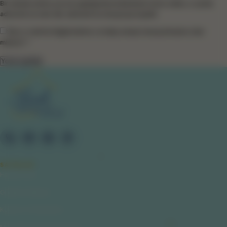
Bir dahaki sefere yorum yaptığımda kullanılmak üzere adımı, e-posta
adresimi ve web site adresimi bu tarayıcıya kaydet.
Size e-mail ile bilgilendirme ve takip amaçlı mesaj atmamızı ister
misiniz? *
SAYFALAR
Hakkımızda
Gizlilik Politikası
Kullanıcı Sözleşmesi