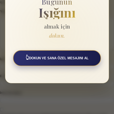
Bugünün
işaretlenmişlerdir
Işığını
Yorum
*
almak için
dokun.
👆
DOKUN VE SANA ÖZEL MESAJINI AL
İsim
*
E-posta
*
İnternet sitesi