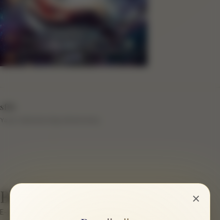
sftb
Yazar hakkında bilgi eklenmemiş.
Bir cevap yazın
×
E-posta hesabınız yayımlanmayacak.
Gerekli alanlar
*
ile