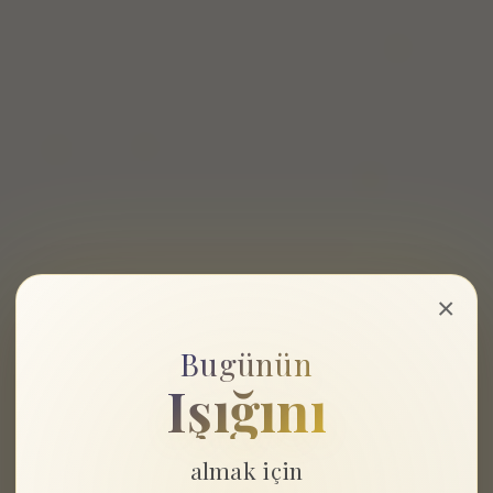
×
Bugünün
Işığını
almak için