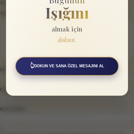
işaretlenmişlerdir
Işığını
Yorum
*
almak için
dokun.
👆
DOKUN VE SANA ÖZEL MESAJINI AL
İsim
*
E-posta
*
İnternet sitesi