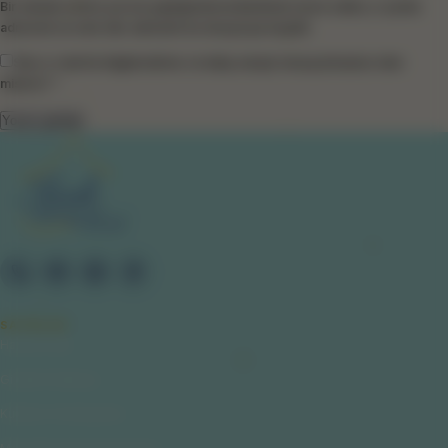
Bir dahaki sefere yorum yaptığımda kullanılmak üzere adımı, e-posta
adresimi ve web site adresimi bu tarayıcıya kaydet.
Size e-mail ile bilgilendirme ve takip amaçlı mesaj atmamızı ister
misiniz? *
SAYFALAR
Hakkımızda
Gizlilik Politikası
Kullanıcı Sözleşmesi