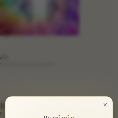
sftb
Yazar hakkında bilgi eklenmemiş.
Bir cevap yazın
×
E-posta hesabınız yayımlanmayacak.
Gerekli alanlar
*
ile
Bugünün