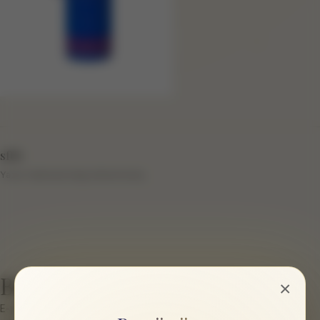
sftb
Yazar hakkında bilgi eklenmemiş.
Bir cevap yazın
×
E-posta hesabınız yayımlanmayacak.
Gerekli alanlar
*
ile