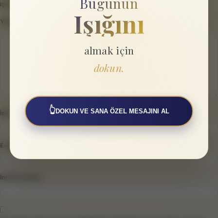
Bugünün
işaretlenmişlerdir
Işığını
Yorum
*
almak için
dokun.
👆
DOKUN VE SANA ÖZEL MESAJINI AL
İsim
*
E-posta
*
İnternet sitesi