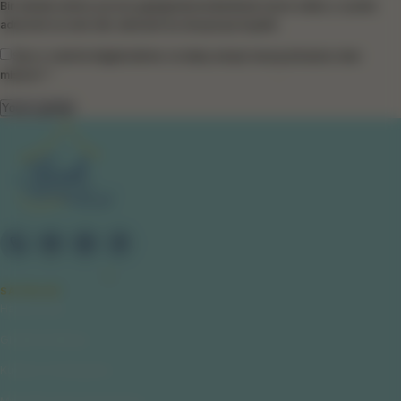
Bir dahaki sefere yorum yaptığımda kullanılmak üzere adımı, e-posta
adresimi ve web site adresimi bu tarayıcıya kaydet.
Size e-mail ile bilgilendirme ve takip amaçlı mesaj atmamızı ister
misiniz? *
SAYFALAR
Hakkımızda
Gizlilik Politikası
Kullanıcı Sözleşmesi