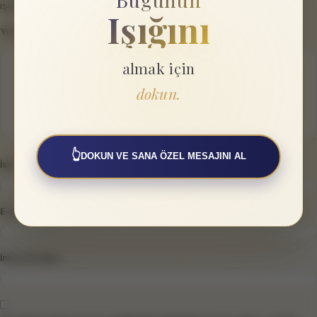
işaretlenmişlerdir
Işığını
Yorum
*
almak için
dokun.
👆
DOKUN VE SANA ÖZEL MESAJINI AL
İsim
*
E-posta
*
İnternet sitesi