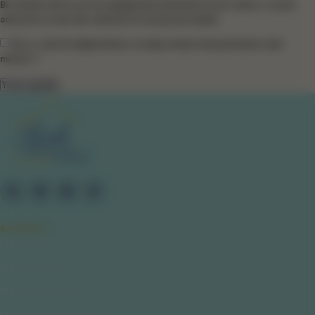
Bir dahaki sefere yorum yaptığımda kullanılmak üzere adımı, e-posta
adresimi ve web site adresimi bu tarayıcıya kaydet.
Size e-mail ile bilgilendirme ve takip amaçlı mesaj atmamızı ister
misiniz? *
SAYFALAR
Hakkımızda
Gizlilik Politikası
Kullanıcı Sözleşmesi