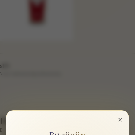
sftb
Yazar hakkında bilgi eklenmemiş.
Bir cevap yazın
×
E-posta hesabınız yayımlanmayacak.
Gerekli alanlar
*
ile
Bugünün