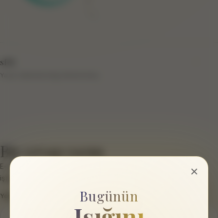
sftb
Yazar hakkında bilgi eklenmemiş.
Bir cevap yazın
E-posta hesabınız yayımlanmayacak.
Gerekli alanlar
*
ile
×
işaretlenmişlerdir
Bugünün
Yorum
*
Işığını