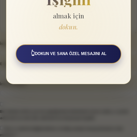
almak için
dokun.
İsim
*
👆
DOKUN VE SANA ÖZEL MESAJINI AL
E-posta
*
İnternet sitesi
Bir dahaki sefere yorum yaptığımda kullanılmak üzere adımı, e-posta
adresimi ve web site adresimi bu tarayıcıya kaydet.
Size e-mail ile bilgilendirme ve takip amaçlı mesaj atmamızı ister
misiniz? *