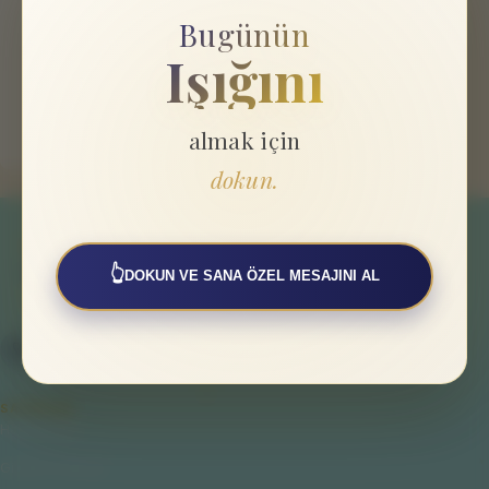
Bugünün
Işığını
almak için
dokun.
👆
DOKUN VE SANA ÖZEL MESAJINI AL
SAYFALAR
Hakkımızda
Gizlilik Politikası