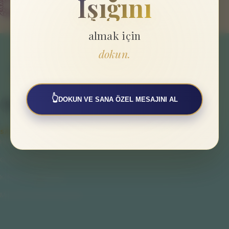
Işığını
almak için
dokun.
👆
DOKUN VE SANA ÖZEL MESAJINI AL
SAYFALAR
Hakkımızda
Gizlilik Politikası
Kullanıcı Sözleşmesi
Mesafeli Satış Sözleşmesi