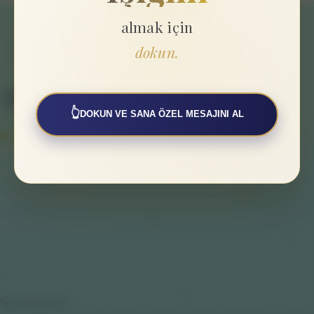
almak için
dokun.
👆
DOKUN VE SANA ÖZEL MESAJINI AL
SAYFALAR
Hakkımızda
Gizlilik Politikası
Kullanıcı Sözleşmesi
Mesafeli Satış Sözleşmesi
Yasal Bilgilendirme