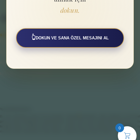
dokun.
SAYFALAR
👆
DOKUN VE SANA ÖZEL MESAJINI AL
Hakkımızda
Gizlilik Politikası
Kullanıcı Sözleşmesi
Mesafeli Satış Sözleşmesi
Yasal Bilgilendirme
Bu web sitesinde sunulan tüm çalışmalar; bireysel farkındalık, enerji dengesi ve spiritüel
gelişim odaklı destekleyici uygulamalardır. Hiçbir içerik veya hizmet tıbbi, psikolojik ya da
terapötik teşhis ve tedavi amacı taşımaz. Fiziksel veya ruhsal sağlığınıza ilişkin konularda
0
mutlaka yetkili hekimlere ve ilgili sağlık uzmanlarına başvurmanız önerilir.