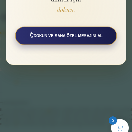
dokun.
SAYFALAR
👆
DOKUN VE SANA ÖZEL MESAJINI AL
Hakkımızda
Gizlilik Politikası
Kullanıcı Sözleşmesi
Mesafeli Satış Sözleşmesi
Yasal Bilgilendirme
Bu web sitesinde sunulan tüm çalışmalar; bireysel farkındalık, enerji dengesi ve spiritüel
gelişim odaklı destekleyici uygulamalardır. Hiçbir içerik veya hizmet tıbbi, psikolojik ya da
terapötik teşhis ve tedavi amacı taşımaz. Fiziksel veya ruhsal sağlığınıza ilişkin konularda
0
mutlaka yetkili hekimlere ve ilgili sağlık uzmanlarına başvurmanız önerilir.