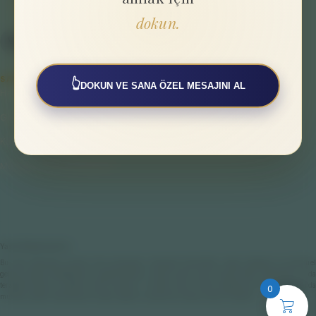
dokun.
SAYFALAR
👆
DOKUN VE SANA ÖZEL MESAJINI AL
Hakkımızda
Gizlilik Politikası
Kullanıcı Sözleşmesi
Mesafeli Satış Sözleşmesi
Yasal Bilgilendirme
Bu web sitesinde sunulan tüm çalışmalar; bireysel farkındalık, enerji dengesi ve spiritüel
gelişim odaklı destekleyici uygulamalardır. Hiçbir içerik veya hizmet tıbbi, psikolojik ya da
terapötik teşhis ve tedavi amacı taşımaz. Fiziksel veya ruhsal sağlığınıza ilişkin konularda
0
mutlaka yetkili hekimlere ve ilgili sağlık uzmanlarına başvurmanız önerilir.