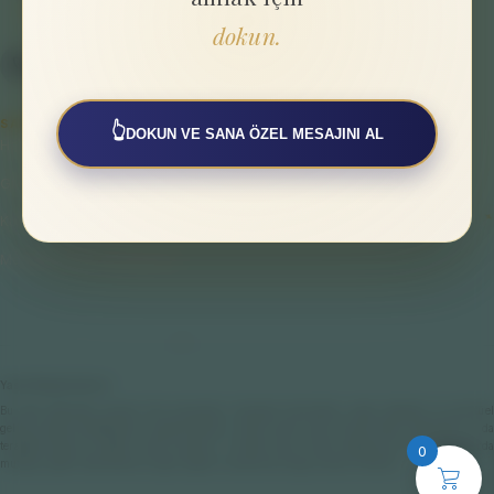
dokun.
SAYFALAR
👆
DOKUN VE SANA ÖZEL MESAJINI AL
Hakkımızda
Gizlilik Politikası
Kullanıcı Sözleşmesi
Mesafeli Satış Sözleşmesi
Yasal Bilgilendirme
Bu web sitesinde sunulan tüm çalışmalar; bireysel farkındalık, enerji dengesi ve spiritüel
gelişim odaklı destekleyici uygulamalardır. Hiçbir içerik veya hizmet tıbbi, psikolojik ya da
terapötik teşhis ve tedavi amacı taşımaz. Fiziksel veya ruhsal sağlığınıza ilişkin konularda
0
mutlaka yetkili hekimlere ve ilgili sağlık uzmanlarına başvurmanız önerilir.