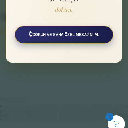
dokun.
SAYFALAR
👆
DOKUN VE SANA ÖZEL MESAJINI AL
Hakkımızda
Gizlilik Politikası
Kullanıcı Sözleşmesi
Mesafeli Satış Sözleşmesi
Yasal Bilgilendirme
Bu web sitesinde sunulan tüm çalışmalar; bireysel farkındalık, enerji dengesi ve spiritüel
gelişim odaklı destekleyici uygulamalardır. Hiçbir içerik veya hizmet tıbbi, psikolojik ya da
terapötik teşhis ve tedavi amacı taşımaz. Fiziksel veya ruhsal sağlığınıza ilişkin konularda
0
mutlaka yetkili hekimlere ve ilgili sağlık uzmanlarına başvurmanız önerilir.