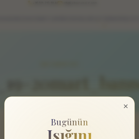
+90 531 210 59 44
info@isiksarsinsizi.com
HAKKIMIZDA
HIZMETLERIMIZ
ÜRÜNLER
İLETIŞIM
GIRIŞ/ÜY
IŞIK SARSIN SİZİ
_19-20mart_bann
×
Bugünün
Işığını