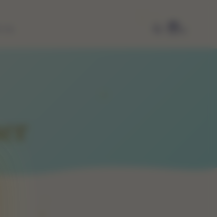
E OL
0
er