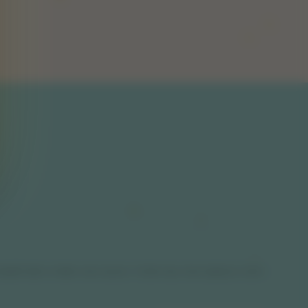
erapötik teşhis ve tedavi amacı taşımaz. Fiziksel veya ruhsal sağlığınıza ilişkin