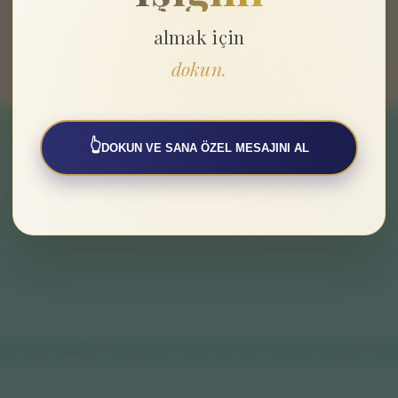
almak için
dokun.
SAYFALAR
Hakkımızda
👆
DOKUN VE SANA ÖZEL MESAJINI AL
Gizlilik Politikası
Kullanıcı Sözleşmesi
Mesafeli Satış Sözleşmesi
lişim odaklı destekleyici uygulamalardır. Hiçbir içerik veya hizmet tıbbi, psikolojik ya da t