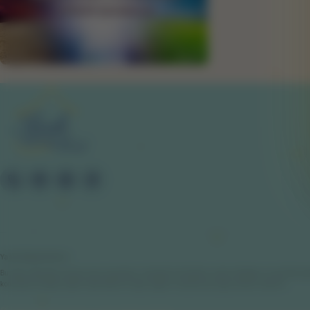
Yasal Bilgilendirme
Bu web sitesinde sunulan tüm çalışmalar; bireysel farkındalık, enerji dengesi ve spiritüel ge
konularda mutlaka yetkili hekimlere ve ilgili sağlık uzmanlarına başvurmanız önerilir.