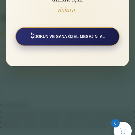
dokun.
SAYFALAR
👆
DOKUN VE SANA ÖZEL MESAJINI AL
Hakkımızda
Gizlilik Politikası
Kullanıcı Sözleşmesi
Mesafeli Satış Sözleşmesi
Yasal Bilgilendirme
Bu web sitesinde sunulan tüm çalışmalar; bireysel farkındalık, enerji dengesi ve spiritüel
gelişim odaklı destekleyici uygulamalardır. Hiçbir içerik veya hizmet tıbbi, psikolojik ya da
terapötik teşhis ve tedavi amacı taşımaz. Fiziksel veya ruhsal sağlığınıza ilişkin konularda
0
mutlaka yetkili hekimlere ve ilgili sağlık uzmanlarına başvurmanız önerilir.