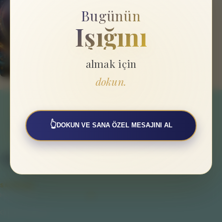
Bugünün
Işığını
almak için
dokun.
👆
DOKUN VE SANA ÖZEL MESAJINI AL
SAYFALAR
Hakkımızda
Gizlilik Politikası