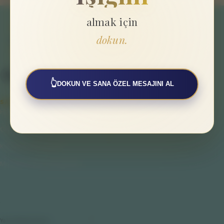
almak için
dokun.
👆
DOKUN VE SANA ÖZEL MESAJINI AL
SAYFALAR
Hakkımızda
Gizlilik Politikası
Kullanıcı Sözleşmesi
Mesafeli Satış Sözleşmesi
Yasal Bilgilendirme