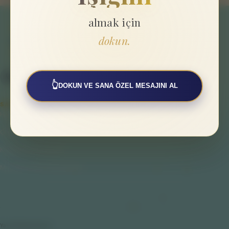
almak için
dokun.
👆
DOKUN VE SANA ÖZEL MESAJINI AL
SAYFALAR
Hakkımızda
Gizlilik Politikası
Kullanıcı Sözleşmesi
Mesafeli Satış Sözleşmesi
Yasal Bilgilendirme