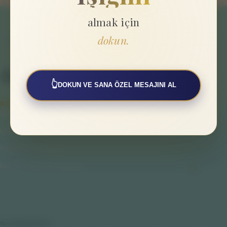
almak için
dokun.
👆
DOKUN VE SANA ÖZEL MESAJINI AL
SAYFALAR
Hakkımızda
Gizlilik Politikası
Kullanıcı Sözleşmesi
Mesafeli Satış Sözleşmesi
Yasal Bilgilendirme