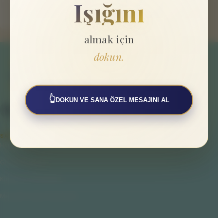
Işığını
almak için
dokun.
👆
DOKUN VE SANA ÖZEL MESAJINI AL
SAYFALAR
Hakkımızda
Gizlilik Politikası
Kullanıcı Sözleşmesi
Mesafeli Satış Sözleşmesi