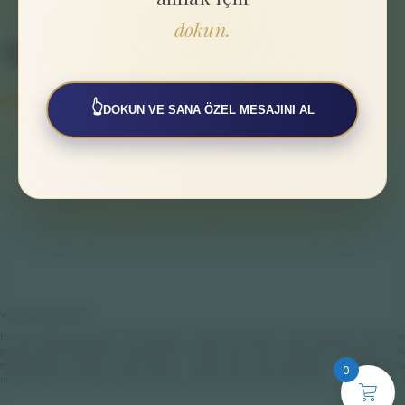
dokun.
SAYFALAR
👆
DOKUN VE SANA ÖZEL MESAJINI AL
Hakkımızda
Gizlilik Politikası
Kullanıcı Sözleşmesi
Mesafeli Satış Sözleşmesi
Yasal Bilgilendirme
Bu web sitesinde sunulan tüm çalışmalar; bireysel farkındalık, enerji dengesi ve spiritüel
gelişim odaklı destekleyici uygulamalardır. Hiçbir içerik veya hizmet tıbbi, psikolojik ya da
terapötik teşhis ve tedavi amacı taşımaz. Fiziksel veya ruhsal sağlığınıza ilişkin konularda
0
mutlaka yetkili hekimlere ve ilgili sağlık uzmanlarına başvurmanız önerilir.