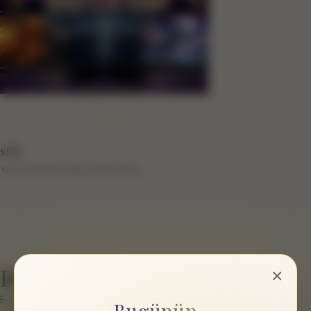
sftb
Yazar hakkında bilgi eklenmemiş.
Bir cevap yazın
×
E-posta hesabınız yayımlanmayacak.
Gerekli alanlar
*
ile
Bugünün