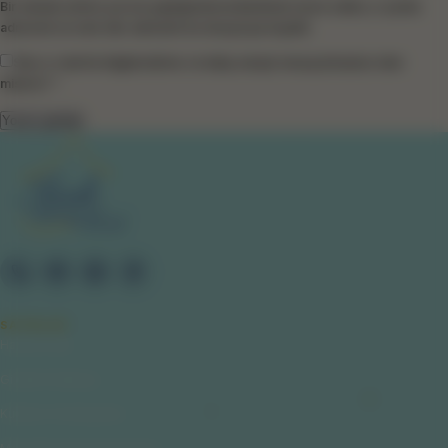
Bir dahaki sefere yorum yaptığımda kullanılmak üzere adımı, e-posta
adresimi ve web site adresimi bu tarayıcıya kaydet.
Size e-mail ile bilgilendirme ve takip amaçlı mesaj atmamızı ister
misiniz? *
SAYFALAR
Hakkımızda
Gizlilik Politikası
Kullanıcı Sözleşmesi