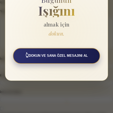
işaretlenmişlerdir
Işığını
Yorum
*
almak için
dokun.
👆
DOKUN VE SANA ÖZEL MESAJINI AL
İsim
*
E-posta
*
İnternet sitesi