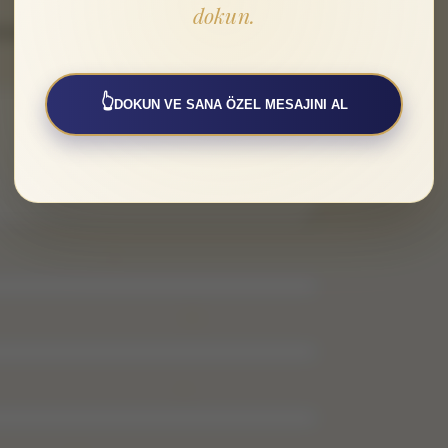
dokun.
mişlerdir
👆
DOKUN VE SANA ÖZEL MESAJINI AL