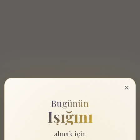
×
Bugünün
Işığını
almak için