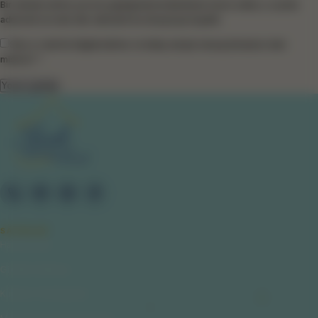
Bir dahaki sefere yorum yaptığımda kullanılmak üzere adımı, e-posta
adresimi ve web site adresimi bu tarayıcıya kaydet.
Size e-mail ile bilgilendirme ve takip amaçlı mesaj atmamızı ister
misiniz? *
SAYFALAR
Hakkımızda
Gizlilik Politikası
Kullanıcı Sözleşmesi