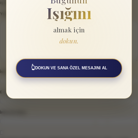
işaretlenmişlerdir
Işığını
Yorum
*
almak için
dokun.
👆
DOKUN VE SANA ÖZEL MESAJINI AL
İsim
*
E-posta
*
İnternet sitesi