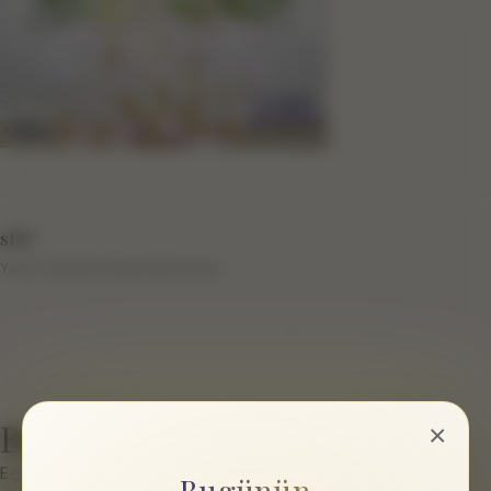
sftb
Yazar hakkında bilgi eklenmemiş.
Bir cevap yazın
×
E-posta hesabınız yayımlanmayacak.
Gerekli alanlar
*
ile
Bugünün