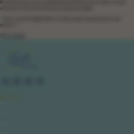
Bir dahaki sefere yorum yaptığımda kullanılmak üzere adımı, e-posta
adresimi ve web site adresimi bu tarayıcıya kaydet.
Size e-mail ile bilgilendirme ve takip amaçlı mesaj atmamızı ister
misiniz? *
SAYFALAR
Hakkımızda
Gizlilik Politikası
Kullanıcı Sözleşmesi