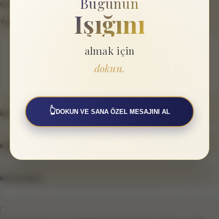
Bugünün
işaretlenmişlerdir
Işığını
Yorum
*
almak için
dokun.
👆
DOKUN VE SANA ÖZEL MESAJINI AL
İsim
*
E-posta
*
İnternet sitesi