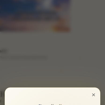
sftb
Yazar hakkında bilgi eklenmemiş.
Bir cevap yazın
×
E-posta hesabınız yayımlanmayacak.
Gerekli alanlar
*
ile