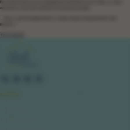
Bir dahaki sefere yorum yaptığımda kullanılmak üzere adımı, e-posta
adresimi ve web site adresimi bu tarayıcıya kaydet.
Size e-mail ile bilgilendirme ve takip amaçlı mesaj atmamızı ister
misiniz? *
SAYFALAR
Hakkımızda
Gizlilik Politikası
Kullanıcı Sözleşmesi