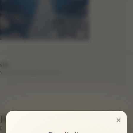
sftb
Yazar hakkında bilgi eklenmemiş.
Bir cevap yazın
×
E-posta hesabınız yayımlanmayacak.
Gerekli alanlar
*
ile