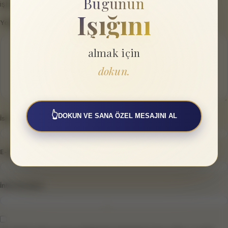
Bugünün
işaretlenmişlerdir
Işığını
Yorum
*
almak için
dokun.
👆
DOKUN VE SANA ÖZEL MESAJINI AL
İsim
*
E-posta
*
İnternet sitesi